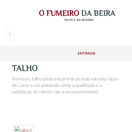
O
F
U
M
E
I
R
O
D
A
B
E
I
R
A
TALHO E SALSICHARIA
HOME
ENTRADA
TALHO
TALHO
EMPRESA
No nosso talho pode encontrar os mais variados tipos
PRODUTOS
de carne e um ambiente onde a qualidade e a
satisfação do cliente são a nossa prioridade.
CONTACTOS
LOGIN